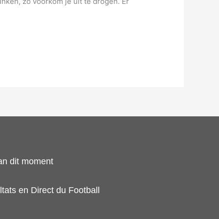
inken, zo voorkom je uit te drogen. Er
an dit moment
tats en Direct du Football