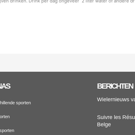
jven drinken. Drink per dag ongeveer 2 liter water of andere dr
NAS
BERICHTEN
Wielernieuws v
hillende sporten
orten
Suivre les Résul
Belge
sporten