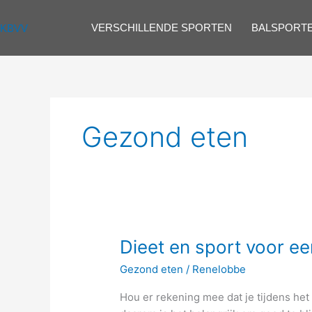
Spring
naar
VERSCHILLENDE SPORTEN
BALSPORT
KBVV
de
inhoud
Gezond eten
Dieet
Dieet en sport voor ee
en
Gezond eten
/
Renelobbe
sport
voor
Hou er rekening mee dat je tijdens het 
een