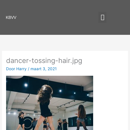
Spring
naar
Menu
de
KBVV
inhoud
VERSCHILLENDE SPORTEN
INDIVIDUELE SPORTEN
dancer-tossing-hair.jpg
Door
Harry
/
maart 3, 2021