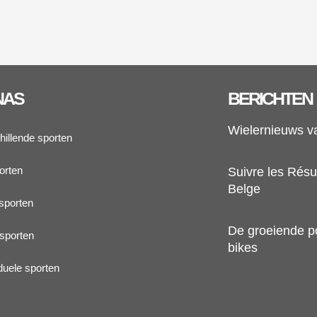
NAS
BERICHTEN
Wielernieuws v
hillende sporten
orten
Suivre les Résul
Belge
sporten
De groeiende pop
sporten
bikes
iduele sporten