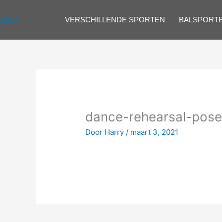
Spring
naar
VERSCHILLENDE SPORTEN
BALSPORT
KBVV
de
inhoud
dance-rehearsal-pose
Door
Harry
/
maart 3, 2021