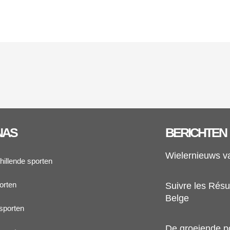
NAS
BERICHTEN
Wielernieuws v
hillende sporten
orten
Suivre les Résul
Belge
sporten
De groeiende pop