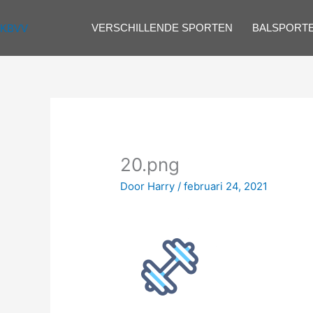
Spring
naar
VERSCHILLENDE SPORTEN
BALSPORT
KBVV
de
inhoud
20.png
Door
Harry
/
februari 24, 2021